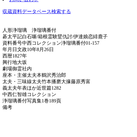
収蔵資料データベース
検索する
人形浄瑠璃
浄瑠璃番付
碁太平記白石噺/箱根霊験躄仇討/伊達娘恋緋鹿子
資料番号
中西コレクション浄瑠璃番付01-157
年月日
文政10年8月26日
西暦
1827年
興行地
大坂
劇場
御霊社内
座本・主催
太夫本鶴沢秀治郎
太夫・三味線
太夫竹本播磨大掾藤原秀富
義太夫年表ほか
近世篇1282
中西仁智雄コレクション
浄瑠璃番付写真集
1巻189頁
備考