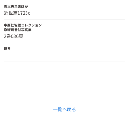
義太夫年表ほか
近世篇1723c
中西仁智雄コレクション
浄瑠璃番付写真集
2巻036頁
備考
一覧へ戻る