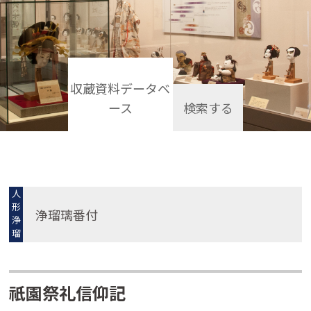
収蔵資料データベ
ース
検索する
人
形
浄瑠璃番付
浄
瑠
璃
祇園祭礼信仰記