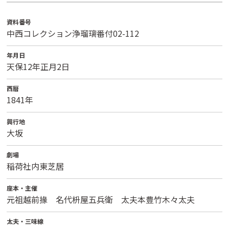
資料番号
中西コレクション浄瑠璃番付02-112
年月日
天保12年正月2日
西暦
1841年
興行地
大坂
劇場
稲荷社内東芝居
座本・主催
元祖越前掾 名代枡屋五兵衛 太夫本豊竹木々太夫
太夫・三味線