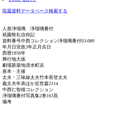
収蔵資料データベース
検索する
人形浄瑠璃
浄瑠璃番付
祇園祭礼信仰記
資料番号
中西コレクション浄瑠璃番付03-080
年月日
安政3年正月吉日
西暦
1856年
興行地
大坂
劇場
新築地清水町浜
座本・主催
太夫・三味線
太夫竹本長登太夫
義太夫年表ほか
近世篇2114
中西仁智雄コレクション
浄瑠璃番付写真集
2巻163頁
備考