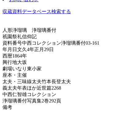
収蔵資料データベース
検索する
人形浄瑠璃
浄瑠璃番付
祇園祭礼信仰記
資料番号
中西コレクション浄瑠璃番付03-161
年月日
文久4年正月29日
西暦
1864年
興行地
大坂
劇場
いなり東小家
座本・主催
太夫・三味線
太夫竹本長登太夫
義太夫年表ほか
近世篇2268
中西仁智雄コレクション
浄瑠璃番付写真集
2巻292頁
備考