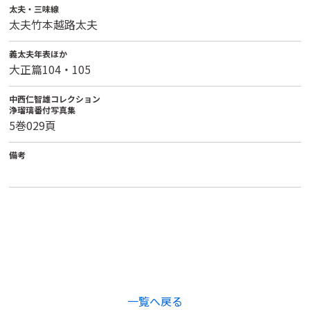
太夫・三味線
太夫竹本越路太夫
義太夫年表ほか
大正篇104・105
中西仁智雄コレクション
浄瑠璃番付写真集
5巻029頁
備考
一覧へ戻る