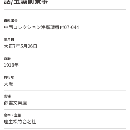
話/玉藻前景事
資料番号
中西コレクション浄瑠璃番付07-044
年月日
大正7年5月26日
西暦
1918年
興行地
大阪
劇場
御霊文楽座
座本・主催
座主松竹合名社