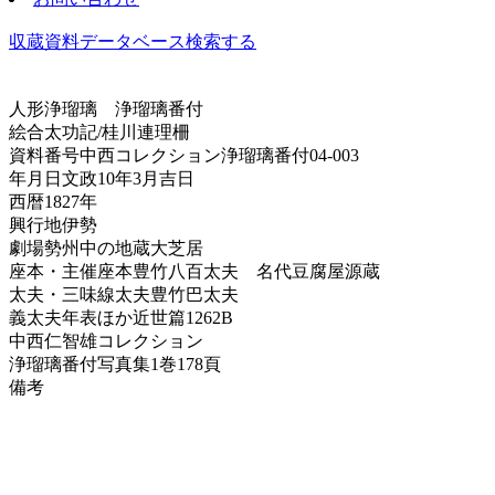
収蔵資料データベース
検索する
人形浄瑠璃
浄瑠璃番付
絵合太功記/桂川連理柵
資料番号
中西コレクション浄瑠璃番付04-003
年月日
文政10年3月吉日
西暦
1827年
興行地
伊勢
劇場
勢州中の地蔵大芝居
座本・主催
座本豊竹八百太夫 名代豆腐屋源蔵
太夫・三味線
太夫豊竹巴太夫
義太夫年表ほか
近世篇1262B
中西仁智雄コレクション
浄瑠璃番付写真集
1巻178頁
備考