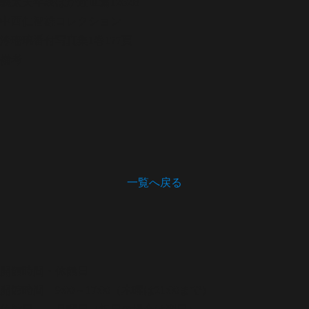
義太夫年表ほか
近世篇1262B
中西仁智雄コレクション
浄瑠璃番付写真集
1巻177頁
備考
一覧へ戻る
開館時間・休館日
開館時間 9:00～17:00（木曜は21:00まで）
休館日 月曜日（祝日の場合は翌日）