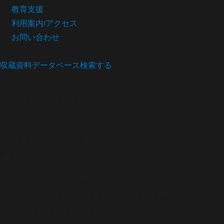
教育支援
利用案内/アクセス
お問い合わせ
収蔵資料データベース
検索する
人形浄瑠璃
浄瑠璃番付
絵合太功記/桂川連理柵
資料番号
中西コレクション浄瑠璃番付01-149
年月日
文政10年3月吉日
西暦
1827年
興行地
伊勢
劇場
勢州中の地蔵大芝居
座本・主催
座本豊竹八百太夫 名代豆腐屋源蔵
太夫・三味線
太夫豊竹巴太夫