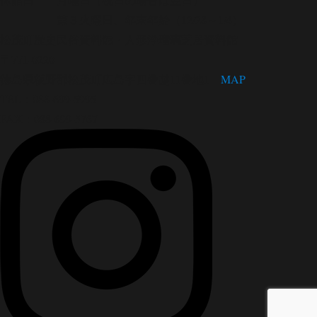
第３火曜日、年末年始（12/28～1/4）
松茂町歴史民俗資料館・人形浄瑠璃芝居資料館
〒771-0220
徳島県板野郡松茂町広島字四番越11番地1
MAP
TEL：088-699-5995
FAX：088-699-5767