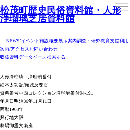
松茂町歴史民俗資料館・人形
浄瑠璃芝居資料館
NEWS/イベント
施設概要
展示案内
調査・研究
教育支援
利用
案内/アクセス
お問い合わせ
収蔵資料データベース
検索する
人形浄瑠璃
浄瑠璃番付
絵本太功記/傾城反魂香
資料番号
中西コレクション浄瑠璃番付04-191
年月日
明治36年11月11日
西暦
1903年
興行地
大阪
劇場
御霊文楽座