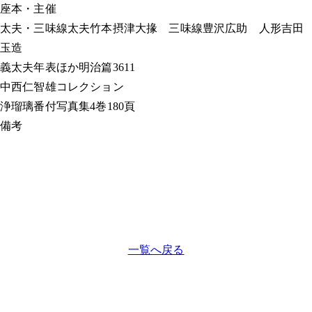
座本・主催
太夫・三味線
太夫竹本摂津大掾 三味線豊沢広助 人形吉田
玉造
義太夫年表ほか
明治篇3611
中西仁智雄コレクション
浄瑠璃番付写真集
4巻180頁
備考
一覧へ戻る