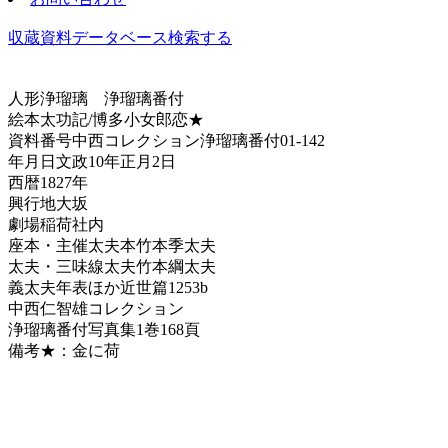
収蔵資料データベース
検索する
人形浄瑠璃
浄瑠璃番付
絵本太功記/博多小女郎恋★
資料番号
中西コレクション浄瑠璃番付01-142
年月日
文政10年正月2日
西暦
1827年
興行地
大坂
劇場
稲荷社内
座本・主催
太夫本竹本季太夫
太夫・三味線
太夫竹本綱太夫
義太夫年表ほか
近世篇1253b
中西仁智雄コレクション
浄瑠璃番付写真集
1巻168頁
備考
★：金に荷