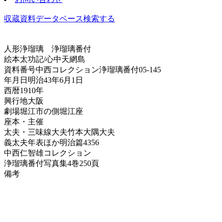
収蔵資料データベース
検索する
人形浄瑠璃
浄瑠璃番付
絵本太功記/心中天網島
資料番号
中西コレクション浄瑠璃番付05-145
年月日
明治43年6月1日
西暦
1910年
興行地
大阪
劇場
堀江市の側堀江座
座本・主催
太夫・三味線
大夫竹本大隅大夫
義太夫年表ほか
明治篇4356
中西仁智雄コレクション
浄瑠璃番付写真集
4巻250頁
備考