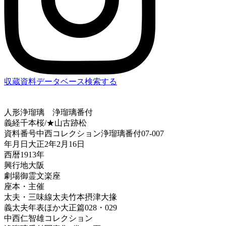
収蔵資料データベース
検索する
人形浄瑠璃
浄瑠璃番付
義経千本桜/★山古跡松
資料番号
中西コレクション浄瑠璃番付07-007
年月日
大正2年2月16日
西暦
1913年
興行地
大阪
劇場
御霊文楽座
座本・主催
太夫・三味線
太夫竹本摂津大掾
義太夫年表ほか
大正篇028・029
中西仁智雄コレクション