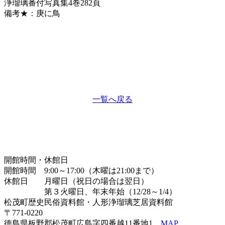
浄瑠璃番付写真集
4巻282頁
備考
★：庚に鳥
一覧へ戻る
開館時間・休館日
開館時間 9:00～17:00（木曜は21:00まで）
休館日 月曜日（祝日の場合は翌日）
第３火曜日、年末年始（12/28～1/4）
松茂町歴史民俗資料館・人形浄瑠璃芝居資料館
〒771-0220
徳島県板野郡松茂町広島字四番越11番地1
MAP