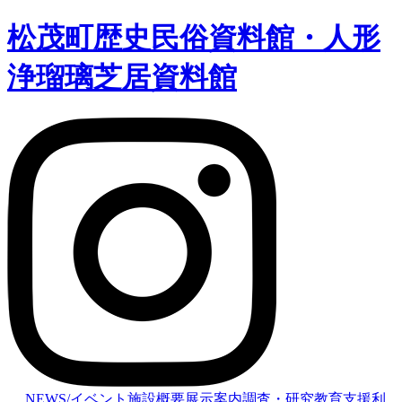
松茂町歴史民俗資料館・人形
浄瑠璃芝居資料館
NEWS/イベント
施設概要
展示案内
調査・研究
教育支援
利