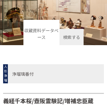
収蔵資料データベ
ース
検索する
人
形
浄瑠璃番付
浄
瑠
璃
義経千本桜/壺阪霊験記/増補忠臣蔵