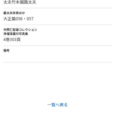
太夫竹本越路太夫
義太夫年表ほか
大正篇056・057
中西仁智雄コレクション
浄瑠璃番付写真集
4巻303頁
備考
一覧へ戻る