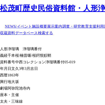
松茂町歴史民俗資料館・人形
NEWS/イベント
施設概要
展示案内
調査・研究
教育支援
利用
収蔵資料データベース
検索する
人形浄瑠璃
浄瑠璃番付
義経千本桜/楠昔噺/桜鍔恨鮫鞘
資料番号
中西コレクション浄瑠璃番付05-019
年月日
文久3年3月吉日
西暦
1863年
興行地
大坂
劇場
阿弥陀池寺内
座本・主催
太夫・三味線