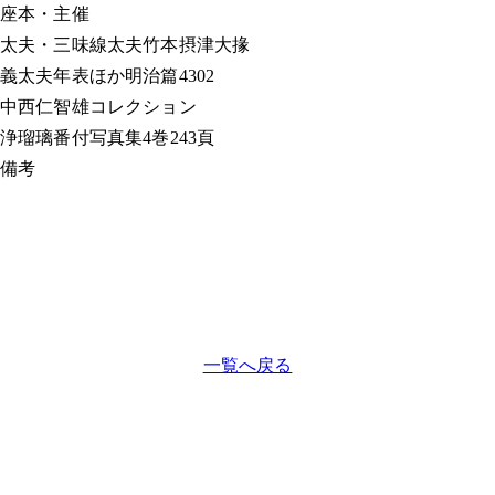
座本・主催
太夫・三味線
太夫竹本摂津大掾
義太夫年表ほか
明治篇4302
中西仁智雄コレクション
浄瑠璃番付写真集
4巻243頁
備考
一覧へ戻る