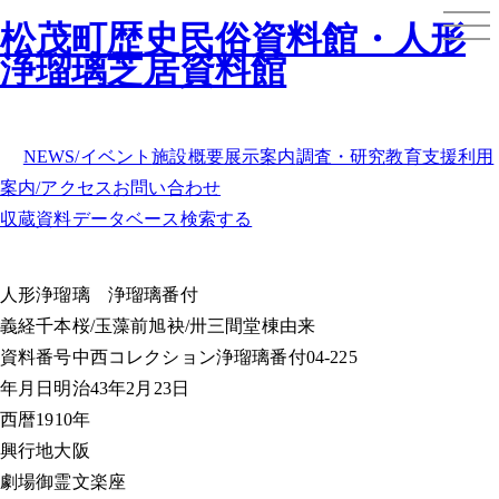
松茂町歴史民俗資料館・人形
浄瑠璃芝居資料館
NEWS/イベント
施設概要
展示案内
調査・研究
教育支援
利用
案内/アクセス
お問い合わせ
収蔵資料データベース
検索する
人形浄瑠璃
浄瑠璃番付
義経千本桜/玉藻前旭袂/卅三間堂棟由来
資料番号
中西コレクション浄瑠璃番付04-225
年月日
明治43年2月23日
西暦
1910年
興行地
大阪
劇場
御霊文楽座