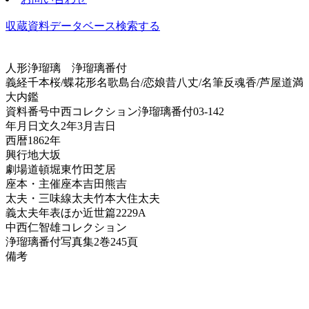
収蔵資料データベース
検索する
人形浄瑠璃
浄瑠璃番付
義経千本桜/蝶花形名歌島台/恋娘昔八丈/名筆反魂香/芦屋道満
大内鑑
資料番号
中西コレクション浄瑠璃番付03-142
年月日
文久2年3月吉日
西暦
1862年
興行地
大坂
劇場
道頓堀東竹田芝居
座本・主催
座本吉田熊吉
太夫・三味線
太夫竹本大住太夫
義太夫年表ほか
近世篇2229A
中西仁智雄コレクション
浄瑠璃番付写真集
2巻245頁
備考