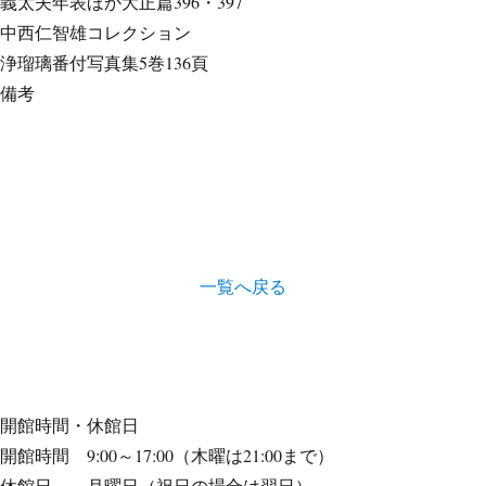
義太夫年表ほか
大正篇396・397
中西仁智雄コレクション
浄瑠璃番付写真集
5巻136頁
備考
一覧へ戻る
開館時間・休館日
開館時間 9:00～17:00（木曜は21:00まで）
休館日 月曜日（祝日の場合は翌日）