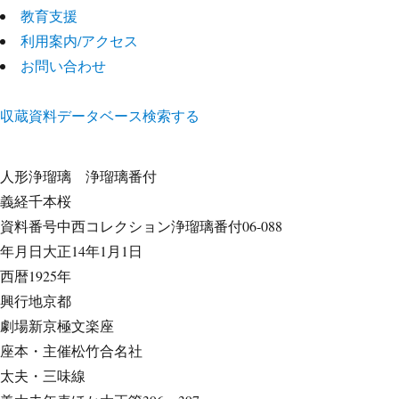
教育支援
利用案内/アクセス
お問い合わせ
収蔵資料データベース
検索する
人形浄瑠璃
浄瑠璃番付
義経千本桜
資料番号
中西コレクション浄瑠璃番付06-088
年月日
大正14年1月1日
西暦
1925年
興行地
京都
劇場
新京極文楽座
座本・主催
松竹合名社
太夫・三味線