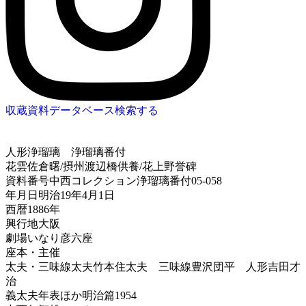
収蔵資料データベース
検索する
人形浄瑠璃
浄瑠璃番付
花雲佐倉曙/摂州渡辺橋供養/花上野誉碑
資料番号
中西コレクション浄瑠璃番付05-058
年月日
明治19年4月1日
西暦
1886年
興行地
大阪
劇場
いなり彦六座
座本・主催
太夫・三味線
太夫竹本住太夫 三味線豊沢団平 人形吉田才
治
義太夫年表ほか
明治篇1954