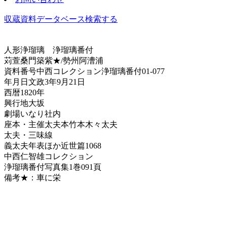
収蔵資料データベース
検索する
人形浄瑠璃
浄瑠璃番付
苅萱桑門築紫★/勢州阿漕浦
資料番号
中西コレクション浄瑠璃番付01-077
年月日
文政3年9月21日
西暦
1820年
興行地
大坂
劇場
いなり社内
座本・主催
太夫本竹本木々太夫
太夫・三味線
義太夫年表ほか
近世篇1068
中西仁智雄コレクション
浄瑠璃番付写真集
1巻091頁
備考
★：車に栄