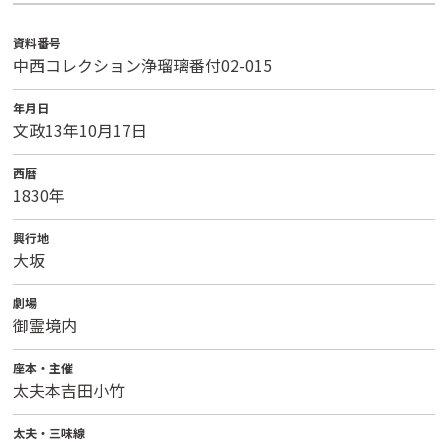
資料番号
中西コレクション浄瑠璃番付02-015
年月日
文政13年10月17日
西暦
1830年
興行地
大坂
劇場
御霊境内
座本・主催
太夫本吉田小竹
太夫・三味線