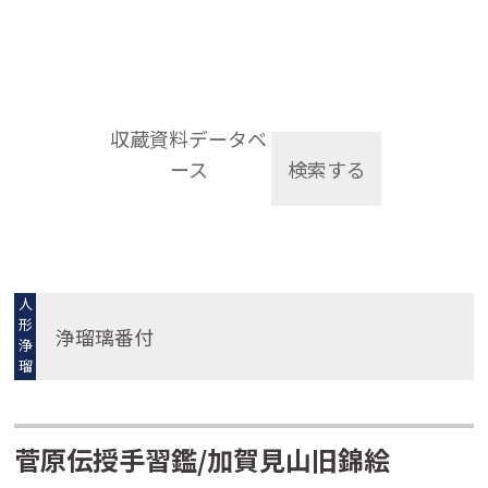
収蔵資料データベ
ース
検索する
人
形
浄瑠璃番付
浄
瑠
璃
菅原伝授手習鑑/加賀見山旧錦絵