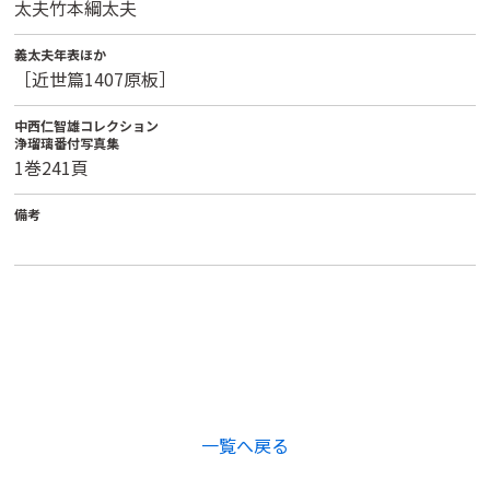
太夫竹本綱太夫
義太夫年表ほか
［近世篇1407原板］
中西仁智雄コレクション
浄瑠璃番付写真集
1巻241頁
備考
一覧へ戻る