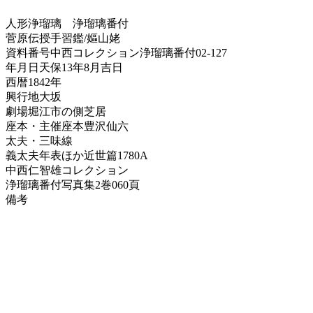
人形浄瑠璃
浄瑠璃番付
菅原伝授手習鑑/嫗山姥
資料番号
中西コレクション浄瑠璃番付02-127
年月日
天保13年8月吉日
西暦
1842年
興行地
大坂
劇場
堀江市の側芝居
座本・主催
座本豊沢仙六
太夫・三味線
義太夫年表ほか
近世篇1780A
中西仁智雄コレクション
浄瑠璃番付写真集
2巻060頁
備考