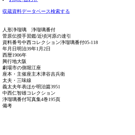
収蔵資料データベース
検索する
人形浄瑠璃
浄瑠璃番付
菅原伝授手習鑑/近頃河原の達引
資料番号
中西コレクション浄瑠璃番付05-118
年月日
明治39年1月2日
西暦
1906年
興行地
大阪
劇場
市の側堀江座
座本・主催
座主木津谷吉兵衛
太夫・三味線
義太夫年表ほか
明治篇3951
中西仁智雄コレクション
浄瑠璃番付写真集
4巻195頁
備考