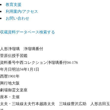
教育支援
利用案内/アクセス
お問い合わせ
収蔵資料データベース
検索する
人形浄瑠璃
浄瑠璃番付
菅原伝授手習鑑
資料番号
中西コレクション浄瑠璃番付04-176
年月日
明治34年1月1日
西暦
1901年
興行地
大阪
劇場
御霊文楽座
座本・主催
太夫・三味線
太夫竹本越路太夫 三味線豊沢広助 人形吉田玉