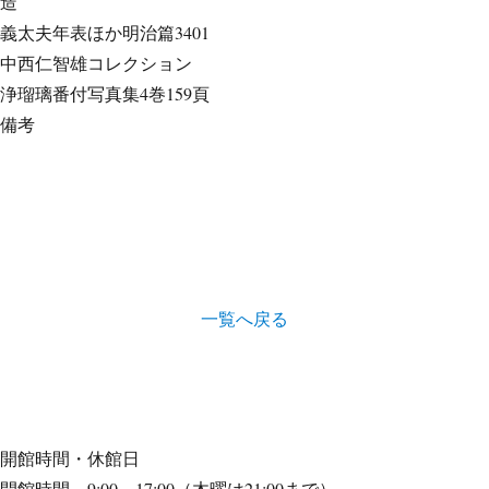
造
義太夫年表ほか
明治篇3401
中西仁智雄コレクション
浄瑠璃番付写真集
4巻159頁
備考
一覧へ戻る
開館時間・休館日
開館時間 9:00～17:00（木曜は21:00まで）