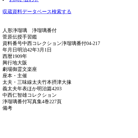
収蔵資料データベース
検索する
人形浄瑠璃
浄瑠璃番付
菅原伝授手習鑑
資料番号
中西コレクション浄瑠璃番付04-217
年月日
明治42年3月1日
西暦
1909年
興行地
大阪
劇場
御霊文楽座
座本・主催
太夫・三味線
太夫竹本摂津大掾
義太夫年表ほか
明治篇4203
中西仁智雄コレクション
浄瑠璃番付写真集
4巻227頁
備考