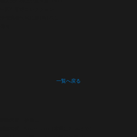
義太夫年表ほか
近世篇1180D
中西仁智雄コレクション
浄瑠璃番付写真集
1巻142頁
備考
一覧へ戻る
開館時間・休館日
開館時間 9:00～17:00（木曜は21:00まで）
休館日 月曜日（祝日の場合は翌日）