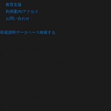
教育支援
利用案内/アクセス
お問い合わせ
収蔵資料データベース
検索する
人形浄瑠璃
浄瑠璃番付
菅原伝授手習鑑
資料番号
中西コレクション浄瑠璃番付01-121
年月日
文政7年12月28日
西暦
1824年
興行地
大坂
劇場
稲荷境内
座本・主催
太夫本竹本季太夫
太夫・三味線
太夫竹本中太夫