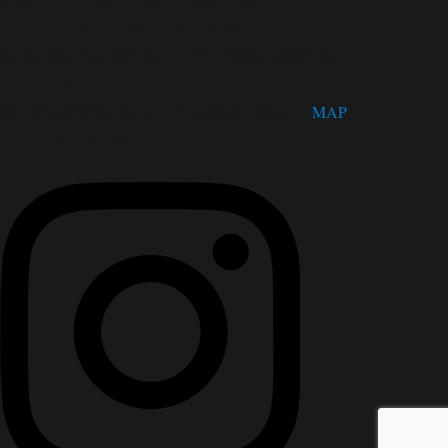
第３火曜日、年末年始（12/28～1/4）
松茂町歴史民俗資料館・人形浄瑠璃芝居資料館
〒771-0220
徳島県板野郡松茂町広島字四番越11番地1
MAP
TEL：088-699-5995
FAX：088-699-5767