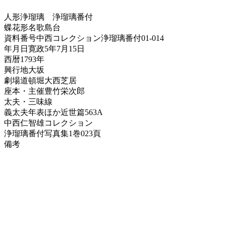
人形浄瑠璃
浄瑠璃番付
蝶花形名歌島台
資料番号
中西コレクション浄瑠璃番付01-014
年月日
寛政5年7月15日
西暦
1793年
興行地
大坂
劇場
道頓堀大西芝居
座本・主催
豊竹栄次郎
太夫・三味線
義太夫年表ほか
近世篇563A
中西仁智雄コレクション
浄瑠璃番付写真集
1巻023頁
備考