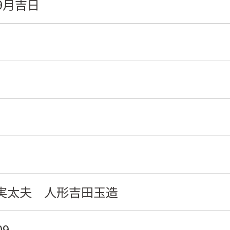
9月吉日
実太夫 人形吉田玉造
09