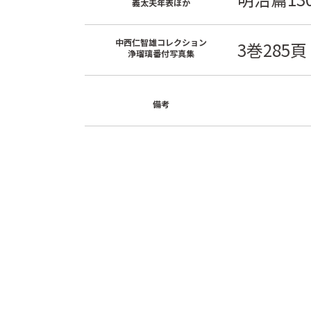
義太夫年表ほか
中西仁智雄コレクション
3巻285頁
浄瑠璃番付写真集
備考