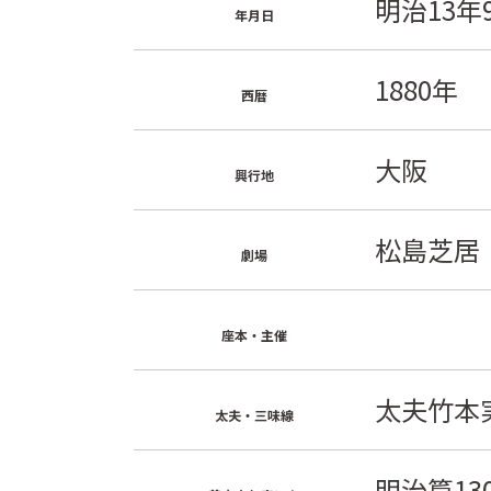
明治13年
年月日
1880年
西暦
大阪
興行地
松島芝居
劇場
座本・主催
太夫竹本
太夫・三味線
明治篇13