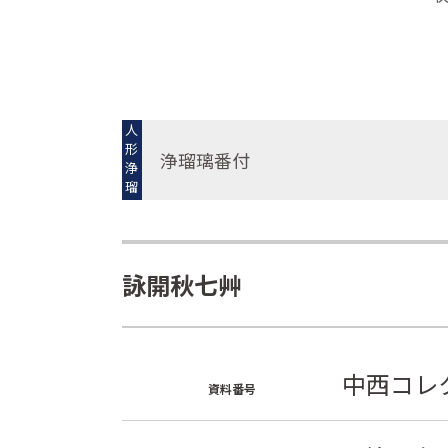
人
形
浄瑠璃番付
浄
瑠
璃
詠開秋七艸
中西コレク
資料番号