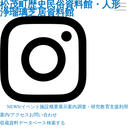
松茂町歴史民俗資料館・人形
浄瑠璃芝居資料館
NEWS/イベント
施設概要
展示案内
調査・研究
教育支援
利用
案内/アクセス
お問い合わせ
収蔵資料データベース
検索する