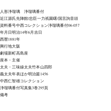
人形浄瑠璃
浄瑠璃番付
近江源氏先陣館/忠臣一力祇園曙/国言詢音頭
資料番号
中西コレクション浄瑠璃番付06-057
年月日
明治14年6月吉日
西暦
1881年
興行地
大阪
劇場
新町高島座
座本・主催
太夫・三味線
太夫竹本山四郎
義太夫年表ほか
明治篇1456
中西仁智雄コレクション
浄瑠璃番付写真集
3巻295頁
備考