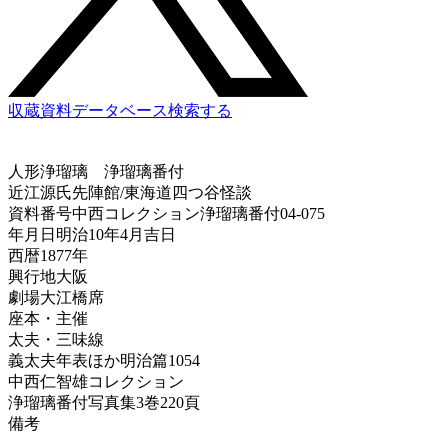
収蔵資料データベース
検索する
人形浄瑠璃
浄瑠璃番付
近江源氏先陣館/東海道四つ谷怪談
資料番号
中西コレクション浄瑠璃番付04-075
年月日
明治10年4月吉日
西暦
1877年
興行地
大阪
劇場
大江橋席
座本・主催
太夫・三味線
義太夫年表ほか
明治篇1054
中西仁智雄コレクション
浄瑠璃番付写真集
3巻220頁
備考