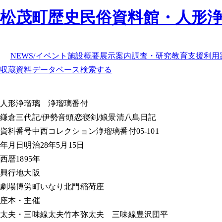
松茂町歴史民俗資料館・人形
NEWS/イベント
施設概要
展示案内
調査・研究
教育支援
利用
収蔵資料データベース
検索する
人形浄瑠璃
浄瑠璃番付
鎌倉三代記/伊勢音頭恋寝剣/娘景清八島日記
資料番号
中西コレクション浄瑠璃番付05-101
年月日
明治28年5月15日
西暦
1895年
興行地
大阪
劇場
博労町いなり北門稲荷座
座本・主催
太夫・三味線
太夫竹本弥太夫 三味線豊沢団平