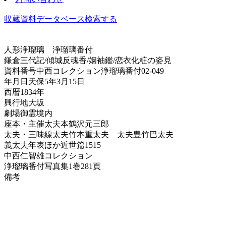
収蔵資料データベース
検索する
人形浄瑠璃
浄瑠璃番付
鎌倉三代記/傾城反魂香/姻袖鑑/恋衣化粧の姿見
資料番号
中西コレクション浄瑠璃番付02-049
年月日
天保5年3月15日
西暦
1834年
興行地
大坂
劇場
御霊境内
座本・主催
太夫本鶴沢元三郎
太夫・三味線
太夫竹本重太夫 太夫豊竹巴太夫
義太夫年表ほか
近世篇1515
中西仁智雄コレクション
浄瑠璃番付写真集
1巻281頁
備考