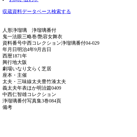
収蔵資料データベース
検索する
人形浄瑠璃
浄瑠璃番付
鬼一法眼三略巻/艶容女舞衣
資料番号
中西コレクション浄瑠璃番付04-029
年月日
明治4年9月吉日
西暦
1871年
興行地
大阪
劇場
いなり文らく芝居
座本・主催
太夫・三味線
太夫豊竹湊太夫
義太夫年表ほか
明治篇0409
中西仁智雄コレクション
浄瑠璃番付写真集
3巻084頁
備考